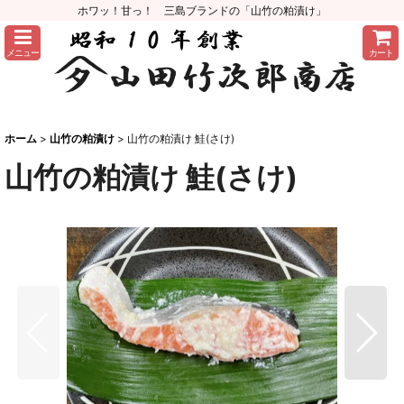
ホワッ！甘っ！ 三島ブランドの「山竹の粕漬け」
メニュー
カート
ホーム
>
山竹の粕漬け
>
山竹の粕漬け 鮭(さけ)
山竹の粕漬け 鮭(さけ)