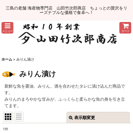
三島の老舗 海産物専門店 山田竹次郎商店 ちょっとの贅沢をリ
ーズナブルな価格で食卓へ！
メニュー
カート
ホーム
>
みりん漬け
みりん漬け
新鮮な魚を醤油、みりん、酒を合わせたタレに漬け込んだ商品で
す。
みりんのまろやかな甘みが、ふっくらと柔らかな魚の身を引き立
てます。
表示順変更
閉じる
1
件