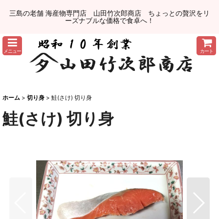
三島の老舗 海産物専門店 山田竹次郎商店 ちょっとの贅沢をリ
ーズナブルな価格で食卓へ！
メニュー
カート
ホーム
>
切り身
>
鮭(さけ) 切り身
鮭(さけ) 切り身