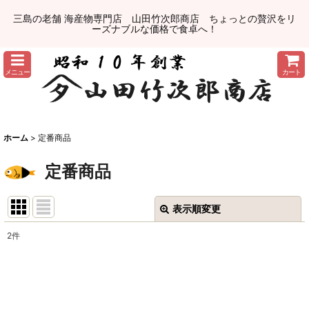
三島の老舗 海産物専門店 山田竹次郎商店 ちょっとの贅沢をリ
ーズナブルな価格で食卓へ！
メニュー
カート
ホーム
>
定番商品
定番商品
表示順変更
閉じる
2
件
並び順
:
絞り込む