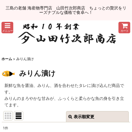
三島の老舗 海産物専門店 山田竹次郎商店 ちょっとの贅沢をリ
ーズナブルな価格で食卓へ！
メニュー
カート
ホーム
>
みりん漬け
みりん漬け
新鮮な魚を醤油、みりん、酒を合わせたタレに漬け込んだ商品で
す。
みりんのまろやかな甘みが、ふっくらと柔らかな魚の身を引き立
てます。
表示順変更
閉じる
1
件