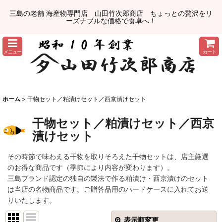
三島の老舗 海産物専門店 山田竹次郎商店 ちょっとの贅沢をリ
ーズナブルな価格で食卓へ！
メニュー
カート
ホーム
>
干物セット／粕漬けセット／西京漬けセット
干物セット／粕漬けセット／西京
漬けセット
その時節で味わえる干物を取りそろえた干物セットは、店主厳選
のお得な商品です（季節により内容が変わります）。
三島ブランド認定の独自の製法で作る粕漬け・西京漬けのセット
は当店の名物商品です。ご贈答品用のハードケースに入れてお送
りいたします。
表示順変更
閉じる