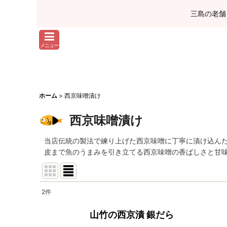
三島の老舗
メニュー
ホーム
>
西京味噌漬け
西京味噌漬け
当店伝統の製法で練り上げた西京味噌に丁寧に漬け込ん
皮まで魚のうまみを引き立てる西京味噌の香ばしさと甘
2
件
並び順
:
山竹の西京漬 銀だら